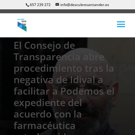
657 239 272
info@descubresantander.es
El Consejo de
Transparencia abre
procedimiento tras la
negativa de Idival a
facilitar a Podemos el
expediente del
acuerdo con la
farmacéutica