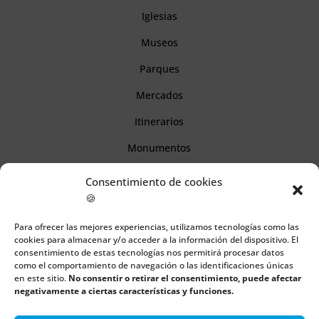
Iglesias
Museos
Parques
Mercados
Itinerarios
Monumentos
Consentimiento de cookies
Descubre Cantabria
🍪
Para ofrecer las mejores experiencias, utilizamos tecnologías como las
Información
cookies para almacenar y/o acceder a la información del dispositivo. El
consentimiento de estas tecnologías nos permitirá procesar datos
Aviso legal
como el comportamiento de navegación o las identificaciones únicas
en este sitio.
No consentir o retirar el consentimiento, puede afectar
Política de cookies
negativamente a ciertas características y funciones.
Política de privacidad