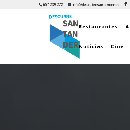
657 239 272
info@descubresantander.es
Restaurantes
A
Noticias
Cine