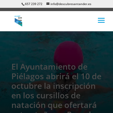
657 239 272
info@descubresantander.es
El Ayuntamiento de
Piélagos abrirá el 10 de
octubre la inscripción
en los cursillos de
natación que ofertará