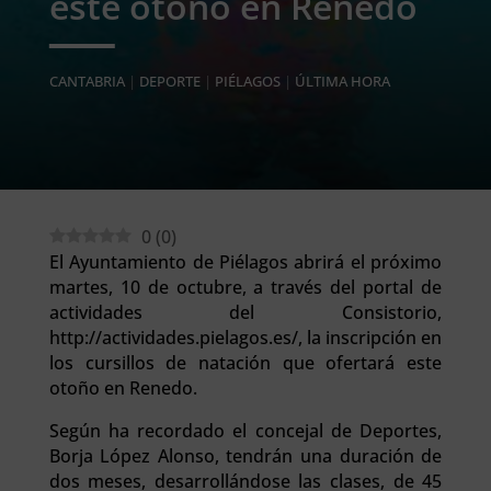
este otoño en Renedo
CANTABRIA
|
DEPORTE
|
PIÉLAGOS
|
ÚLTIMA HORA
0
(
0
)
El Ayuntamiento de Piélagos abrirá el próximo
martes, 10 de octubre, a través del portal de
actividades del Consistorio,
http://actividades.pielagos.es/, la inscripción en
los cursillos de natación que ofertará este
otoño en Renedo.
Según ha recordado el concejal de Deportes,
Borja López Alonso, tendrán una duración de
dos meses, desarrollándose las clases, de 45