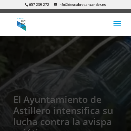
657 239 272
info@descubresantander.es
El Ayuntamiento de
Astillero intensifica su
lucha contra la avispa