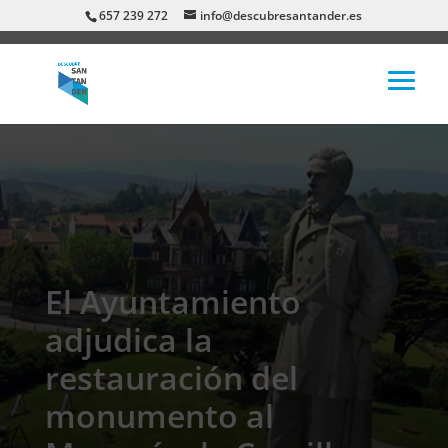
657 239 272
info@descubresantander.es
El Ayuntamiento
adjudica la
restauración del
monumento al