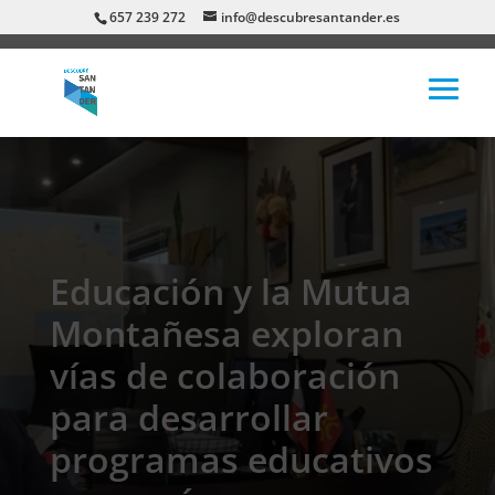
657 239 272
info@descubresantander.es
Educación y la Mutua
Montañesa exploran
vías de colaboración
para desarrollar
programas educativos