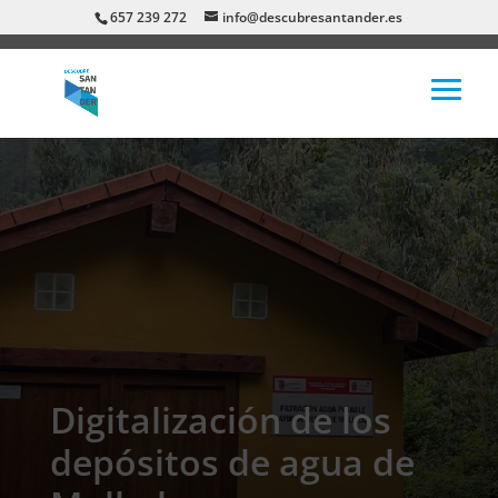
657 239 272
info@descubresantander.es
Digitalización de los
depósitos de agua de