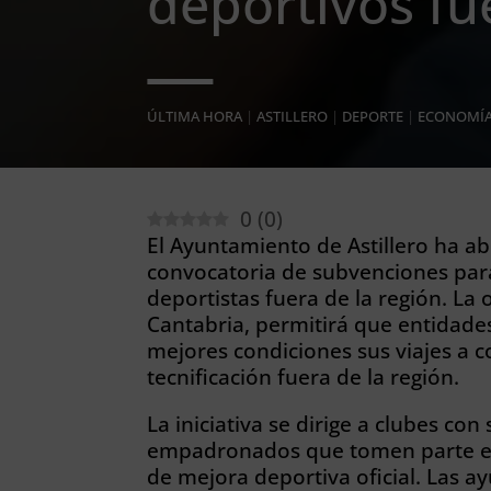
deportivos fu
ÚLTIMA HORA
|
ASTILLERO
|
DEPORTE
|
ECONOMÍ
0
(
0
)
El Ayuntamiento de Astillero ha abi
convocatoria de subvenciones para
deportistas fuera de la región. La 
Cantabria, permitirá que entidade
mejores condiciones sus viajes a c
tecnificación fuera de la región.
La iniciativa se dirige a clubes con
empadronados que tomen parte en 
de mejora deportiva oficial. Las 