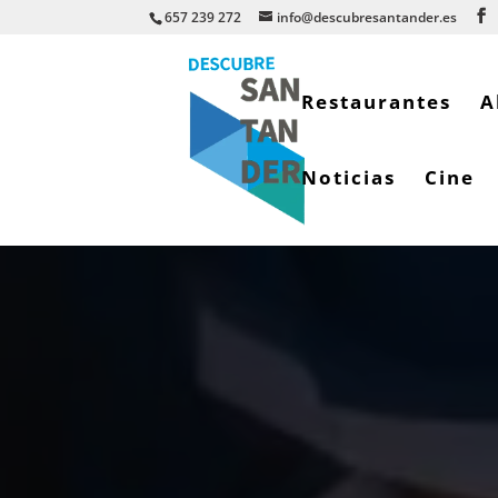
657 239 272
info@descubresantander.es
Restaurantes
A
Noticias
Cine