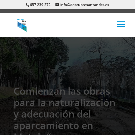
657 239 272
info@descubresantander.es
Comienzan las obras
para la naturalización
y adecuación del
aparcamiento en