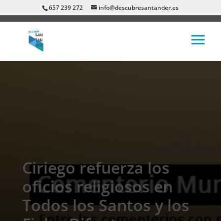
657 239 272
info@descubresantander.es
Ciriego refuerza los
oficios religiosos en
Todos los Santos y los