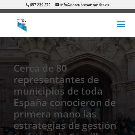
657 239 272
info@descubresantander.es
Cerca de 80
representantes de
municipios de toda
España conocieron de
primera mano las
estrategias de gestión