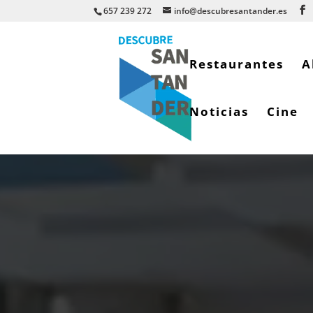
657 239 272
info@descubresantander.es
Restaurantes
A
Noticias
Cine