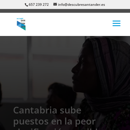
657 239 272
info@descubresantander.es
Cantabria sube
puestos en la peor