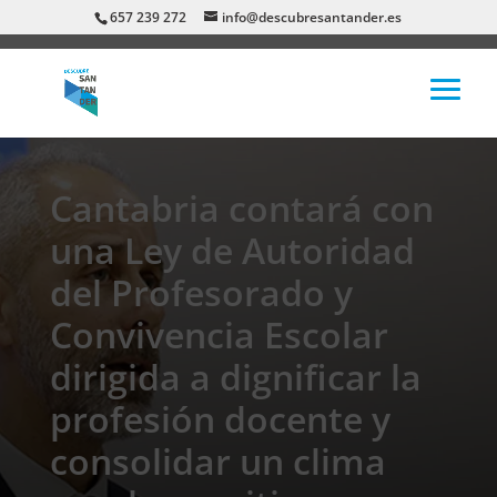
657 239 272
info@descubresantander.es
Cantabria contará con
una Ley de Autoridad
del Profesorado y
Convivencia Escolar
dirigida a dignificar la
profesión docente y
consolidar un clima