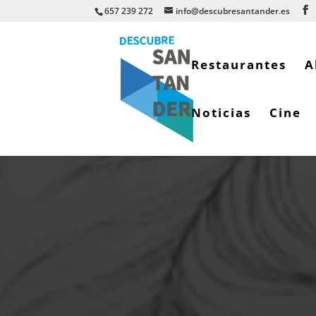
657 239 272
info@descubresantander.es
Restaurantes
A
Noticias
Cine