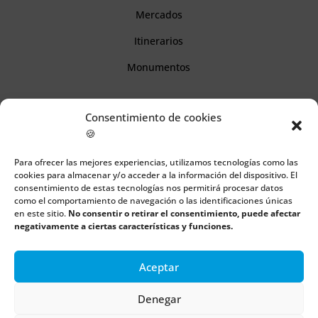
Mercados
Itinerarios
Monumentos
Descubre Cantabria
Consentimiento de cookies
🍪
Información
Para ofrecer las mejores experiencias, utilizamos tecnologías como las
cookies para almacenar y/o acceder a la información del dispositivo. El
Aviso legal
consentimiento de estas tecnologías nos permitirá procesar datos
como el comportamiento de navegación o las identificaciones únicas
Política de cookies
en este sitio.
No consentir o retirar el consentimiento, puede afectar
negativamente a ciertas características y funciones.
Política de privacidad
Aceptar
Todos los derechos reservados | Copyright 2018 – 2024 ©
Denegar
Boulders