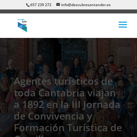
657 239 272
info@descubresantander.es
Agentes turísticos de
toda Cantabria viajan
a 1892 en la III Jornada
de Convivencia y
Formación Turística de