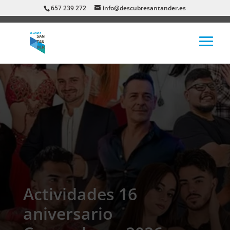
657 239 272
info@descubresantander.es
Actividades 16
aniversario