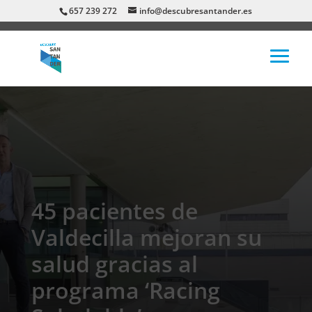
657 239 272
info@descubresantander.es
45 pacientes de
Valdecilla mejoran su
salud gracias al
programa ‘Racing