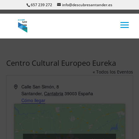
657 239 272
info@descubresantander.es
Centro Cultural Europeo Eureka
« Todos los Eventos
Dirección
Calle San Simón, 8
Santander
,
Cantabria
39003
España
Cómo llegar