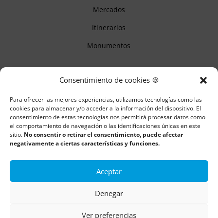
Mercados
Itinerarios
Monumentos
Descubre Cantabria
Consentimiento de cookies 🍪
Para ofrecer las mejores experiencias, utilizamos tecnologías como las
Información
cookies para almacenar y/o acceder a la información del dispositivo. El
consentimiento de estas tecnologías nos permitirá procesar datos como
Aviso legal
el comportamiento de navegación o las identificaciones únicas en este
sitio.
No consentir o retirar el consentimiento, puede afectar
Política de cookies
negativamente a ciertas características y funciones.
Política de privacidad
Aceptar
Denegar
Todos los derechos reservados | Copyright 2018 – 2024 ©
Boulders
Ver preferencias