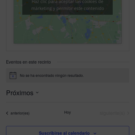
Haz clic para aceptar las cookies de
márketing y permitir este contenido
Eventos en este recinto
No se ha encontrado ningún resultado.
Aviso
Próximos
Selecciona
la
Eventos
Hoy
siguiente(s)
Eventos
anterior(es)
fecha.
Suscribirse al calendario