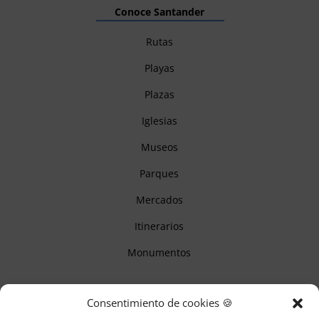
Conoce Santander
Rutas
Playas
Plazas
Iglesias
Museos
Parques
Mercados
Itinerarios
Monumentos
Descubre Cantabria
Consentimiento de cookies 🍪