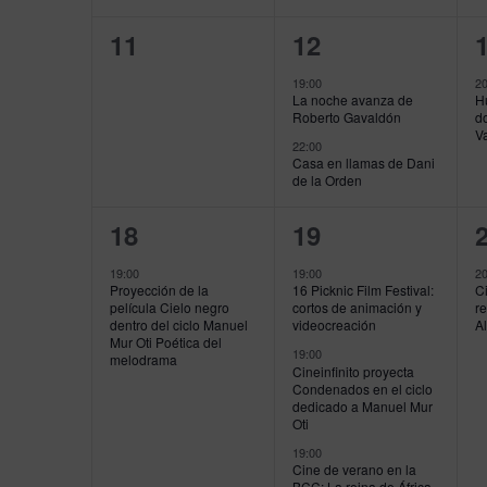
0
2
11
12
eventos,
eventos,
e
19:00
20
La noche avanza de
Hu
Roberto Gavaldón
d
V
22:00
Casa en llamas de Dani
de la Orden
1
4
18
19
evento,
eventos,
e
19:00
19:00
20
Proyección de la
16 Picknic Film Festival:
Ci
película Cielo negro
cortos de animación y
re
dentro del ciclo Manuel
videocreación
A
Mur Oti Poética del
19:00
melodrama
Cineinfinito proyecta
Condenados en el ciclo
dedicado a Manuel Mur
Oti
19:00
Cine de verano en la
BCC: La reina de África