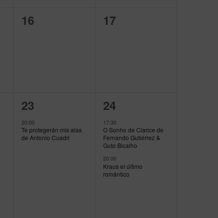
0
0
16
17
eventos,
eventos,
1
2
23
24
evento,
eventos,
20:00
17:30
Te protegerán mis alas
O Sonho de Clarice de
de Antonio Cuadri
Fernando Gutiérrez &
Guto Bicalho
20:00
Kraus el último
romántico