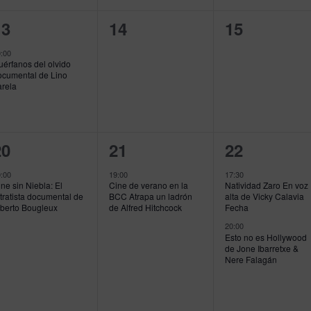
1
0
0
13
14
15
vento,
eventos,
eventos,
:00
érfanos del olvido
ocumental de Lino
arela
1
1
2
20
21
22
vento,
evento,
eventos,
:00
19:00
17:30
ne sin Niebla: El
Cine de verano en la
Natividad Zaro En voz
tratista documental de
BCC Atrapa un ladrón
alta de Vicky Calavia
lberto Bougleux
de Alfred Hitchcock
Fecha
20:00
Esto no es Hollywood
de Jone Ibarretxe &
Nere Falagán