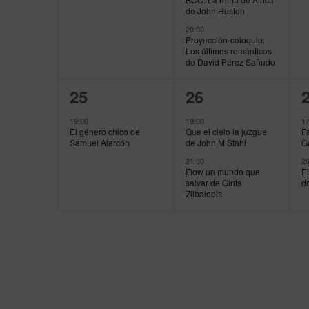
de John Huston
20:00
Proyección-coloquio:
Los últimos románticos
de David Pérez Sañudo
1
2
25
26
evento,
eventos,
e
19:00
19:00
17
El género chico de
Que el cielo la juzgue
F
Samuel Alarcón
de John M Stahl
G
21:30
20
Flow un mundo que
El
salvar de Gints
d
Zilbalodis