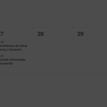
2
0
0
27
28
29
ventos,
eventos,
eventos,
:30
anantenana de Salud
arcía J Centurión
:00
s buits cortometraje
ocumental