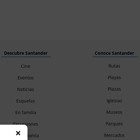
Descubre Santander
Conoce Santander
Rutas
Cine
Playas
Eventos
Plazas
Noticias
Iglesias
Esquelas
Museos
En familia
Parques
Excursiones
Mercados
Gastronomía