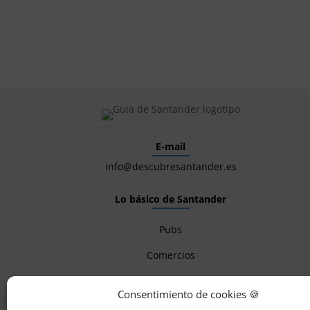
E-mail
info@descubresantander.es
Lo básico de Santander
Pubs
Comercios
Alojamientos
Consentimiento de cookies 🍪
Restaurantes