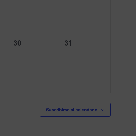
0
0
30
31
eventos,
eventos,
Suscribirse al calendario