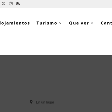
lojamientos
Turismo
Que ver
Can
Ingresa
Ubicación.
Busca