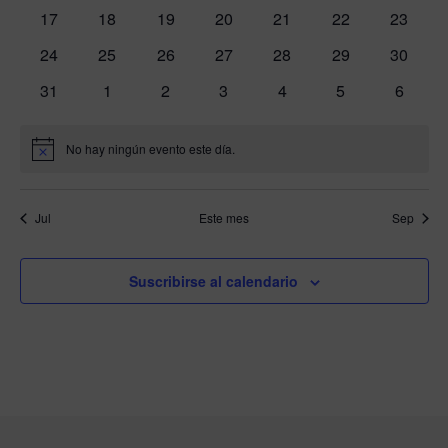
eventos
eventos
eventos
eventos
eventos
eventos
eventos
0
0
0
0
0
0
0
17
18
19
20
21
22
23
eventos
eventos
eventos
eventos
eventos
eventos
eventos
0
0
0
0
0
0
0
24
25
26
27
28
29
30
eventos
eventos
eventos
eventos
eventos
eventos
eventos
0
0
0
0
0
0
0
31
1
2
3
4
5
6
eventos
eventos
eventos
eventos
eventos
eventos
evento
No hay ningún evento este día.
Aviso
Jul
Este mes
Sep
Suscribirse al calendario