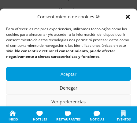
Mercados
Consentimiento de cookies 🍪
Itinerarios
Para ofrecer las mejores experiencias, utilizamos tecnologías como las
Monumentos
cookies para almacenar y/o acceder a la información del dispositivo. El
consentimiento de estas tecnologías nos permitirá procesar datos como
el comportamiento de navegación o las identificaciones únicas en este
sitio.
No consentir o retirar el consentimiento, puede afectar
Descubre Cantabria
negativamente a ciertas características y funciones.
Información
Aceptar
Aviso legal
Denegar
Política de cookies
Ver preferencias
Política de privacidad
Política de cookies
Política de privacidad
Aviso legal
INICIO
HOTELES
RESTAURANTES
NOTICIAS
EVENTOS
Todos los derechos reservados | Copyright 2018 – 2024 ©
Boulders