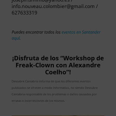
info.nouveau.colombier@gmail.com /
627633319
Puedes encontrar todos los
eventos en Santander
aquí
.
¡Disfruta de los “Workshop de
Freak-Clown con Alexandre
Coelho”!
Descubre Cantabria informa de que los diferentes eventos
publicados se ofrecen a modo informativo, no siendo Descubre
Cantabria responsable de los problemas o daños causados por
erratas o incorrecciones de los mismos.