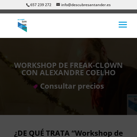
657 239 272
info@descubresantander.es
WORKSHOP DE FREAK-CLOWN
CON ALEXANDRE COELHO
Consultar precios
¿DE QUÉ TRATA “Workshop de