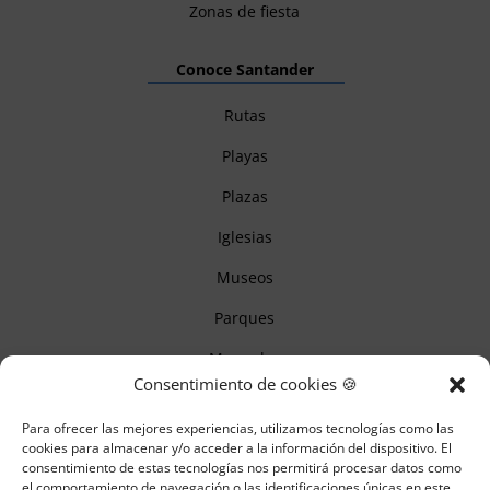
Zonas de fiesta
Conoce Santander
Rutas
Playas
Plazas
Iglesias
Museos
Parques
Mercados
Consentimiento de cookies 🍪
Itinerarios
Para ofrecer las mejores experiencias, utilizamos tecnologías como las
Monumentos
cookies para almacenar y/o acceder a la información del dispositivo. El
consentimiento de estas tecnologías nos permitirá procesar datos como
el comportamiento de navegación o las identificaciones únicas en este