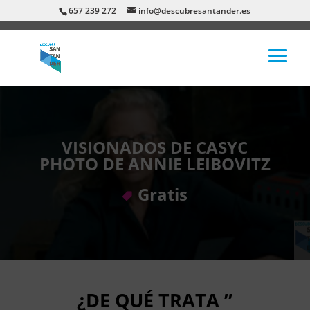
657 239 272
info@descubresantander.es
VISIONADOS DE CASYC
PHOTO DE ANNIE LEIBOVITZ
Gratis
¿DE QUÉ TRATA ”