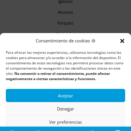
Iglesias
Museos
Parques
Mercados
Consentimiento de cookies 🍪
Itinerarios
Para ofrecer las mejores experiencias, utilizamos tecnologías como las
Monumentos
cookies para almacenar y/o acceder a la información del dispositivo. El
consentimiento de estas tecnologías nos permitirá procesar datos como
el comportamiento de navegación o las identificaciones únicas en este
sitio.
No consentir o retirar el consentimiento, puede afectar
Descubre Cantabria
negativamente a ciertas características y funciones.
Información
Aceptar
Aviso legal
Denegar
Política de cookies
Ver preferencias
Política de privacidad