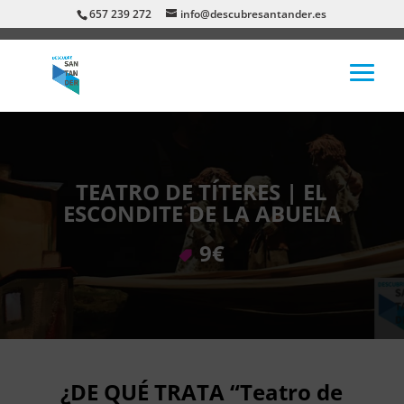
657 239 272
info@descubresantander.es
TEATRO DE TÍTERES | EL
ESCONDITE DE LA ABUELA
9€
¿DE QUÉ TRATA “Teatro de