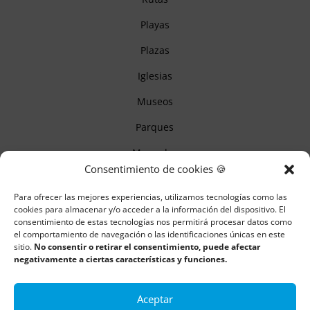
Playas
Plazas
Iglesias
Museos
Parques
Mercados
Consentimiento de cookies 🍪
Itinerarios
Para ofrecer las mejores experiencias, utilizamos tecnologías como las
Monumentos
cookies para almacenar y/o acceder a la información del dispositivo. El
consentimiento de estas tecnologías nos permitirá procesar datos como
el comportamiento de navegación o las identificaciones únicas en este
sitio.
No consentir o retirar el consentimiento, puede afectar
Descubre Cantabria
negativamente a ciertas características y funciones.
Información
Aceptar