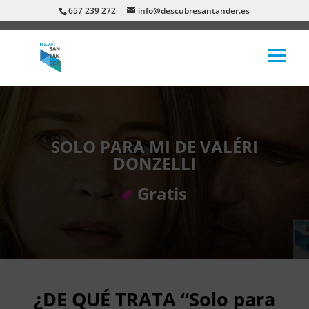
657 239 272
info@descubresantander.es
SOLO PARA MI DE VALÉRI
DONZELLI
Gratis
¿DE QUÉ TRATA “Solo para