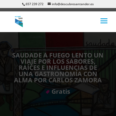
657 239 272
info@descubresantander.es
SAUDADE A FUEGO LENTO UN
VIAJE POR LOS SABORES,
RAÍCES E INFLUENCIAS DE
UNA GASTRONOMÍA CON
ALMA POR CARLOS ZAMORA
Gratis