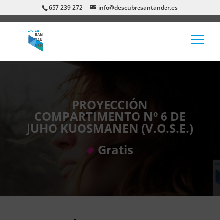
657 239 272
info@descubresantander.es
PROYECCIÓN
COMPARTIMENTO Nº 6 DE
JUHO KUOSMANEN (V.O.S.E.)
Gratis