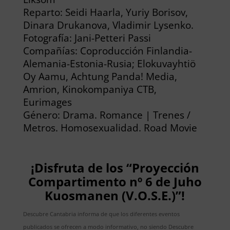
Reparto: Seidi Haarla, Yuriy Borisov,
Dinara Drukanova, Vladimir Lysenko.
Fotografía: Jani-Petteri Passi
Compañías: Coproducción Finlandia-
Alemania-Estonia-Rusia; Elokuvayhtiö
Oy Aamu, Achtung Panda! Media,
Amrion, Kinokompaniya CTB,
Eurimages
Género: Drama. Romance | Trenes /
Metros. Homosexualidad. Road Movie
¡Disfruta de los “Proyección
Compartimento nº 6 de Juho
Kuosmanen (V.O.S.E.)”!
Descubre Cantabria informa de que los diferentes eventos
publicados se ofrecen a modo informativo, no siendo Descubre