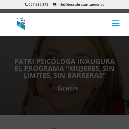
657 239 272
info@descubresantander.es
PATRI PSICÓLOGA INAUGURA
EL PROGRAMA “MUJERES, SIN
LÍMITES, SIN BARRERAS”
Gratis