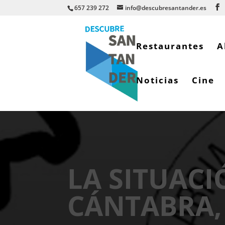
657 239 272
info@descubresantander.es
Restaurantes
A
Noticias
Cine
LA SITUACI
CÁNTABRA,