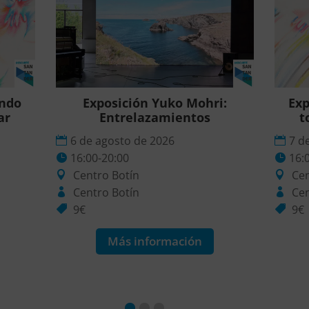
ando
Exposición Yuko Mohri:
Exp
ar
Entrelazamientos
t
6 de agosto de 2026
7 d
16:00-20:00
16:
Centro Botín
Cen
Centro Botín
Cen
9€
9€
Más información