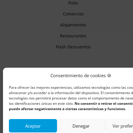
Pubs
Comercios
Alojamientos
Restaurantes
Flash Descuentos
Consentimiento de cookies 🍪
Para ofrecer las mejores experiencias, utilizamos tecnologías como las co
almacenar y/o acceder a la información del dispositivo. El consentimiento 
tecnologías nos permitirá procesar datos como el comportamiento de nav
las identificaciones únicas en este sitio.
No consentir o retirar el consent
puede afectar negativamente a ciertas características y funciones.
Aceptar
Denegar
Ver prefe