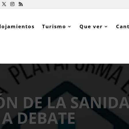
lojamientos
Turismo
Que ver
Can
ÓN DE LA SANID
 A DEBATE