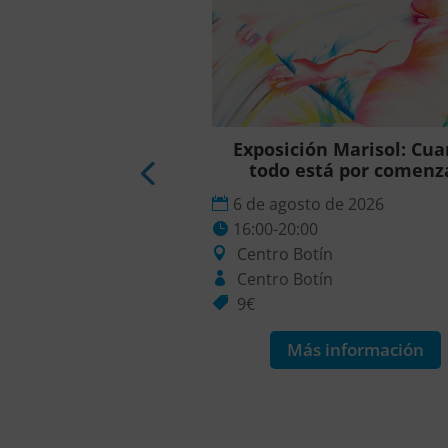
ción Yuko Mohri:
Exposición Marisol: Cu
elazamientos
todo está por comenz
o de 2026
6 de agosto de 2026
0
16:00-20:00
tín
Centro Botín
ín
Centro Botín
9€
 información
Más información