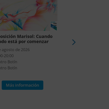
osición Marisol: Cuando
Exposición Yuko
odo está por comenzar
Entrelazami
e agosto de 2026
7 de agosto de 2026
00-20:00
16:00-20:00
tro Botín
Centro Botín
tro Botín
Centro Botín
9€
Más información
Más informa