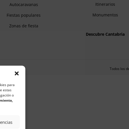
Itinerarios
Autocaravanas
Monumentos
Fiestas populares
Zonas de fiesta
Descubre Cantabria
Todos los d
okies para
de estas
egación o
imiento,
rencias