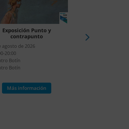
Exposición Punto y
Exposición Mariso
contrapunto
todo está por 
e agosto de 2026
9 de agosto de 2026
00-20:00
16:00-20:00
tro Botín
Centro Botín
tro Botín
Centro Botín
9€
Más información
Más informa