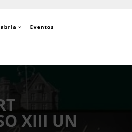
tabria
Eventos
RT
O XIII UN