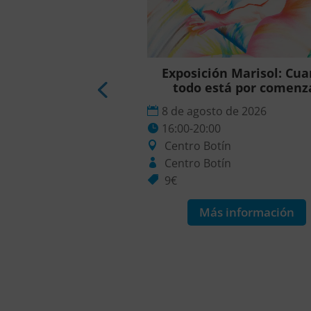
sición Punto y
Exposición Marisol: Cu
ontrapunto
todo está por comenz
to de 2026
8 de agosto de 2026
0
16:00-20:00
tín
Centro Botín
ín
Centro Botín
9€
 información
Más información