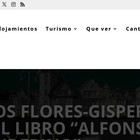
lojamientos
Turismo
Que ver
Can
S FLORES-GISPE
L LIBRO “ALFONS