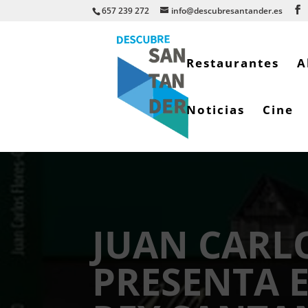
657 239 272
info@descubresantander.es
Restaurantes
A
Noticias
Cine
JUAN CARLO
PRESENTA E