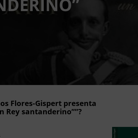
NDERINO”
os Flores-Gispert presenta
 un Rey santanderino””?
s