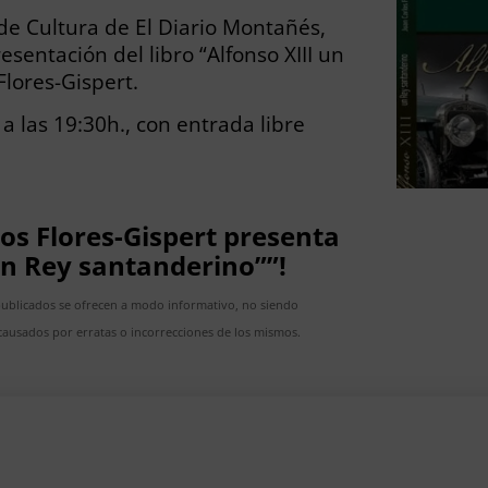
 de Cultura de El Diario Montañés,
sentación del libro “Alfonso XIII un
Flores-Gispert.
 a las 19:30h., con entrada libre
los Flores-Gispert presenta
 un Rey santanderino””!
publicados se ofrecen a modo informativo, no siendo
ausados por erratas o incorrecciones de los mismos.