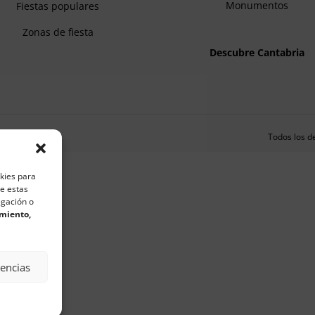
Monumentos
Fiestas populares
Zonas de fiesta
Descubre Cantabria
Todos los d
okies para
de estas
egación o
imiento,
rencias