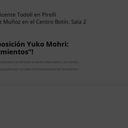
cente Todolí en Pirelli
 Muñoz en el Centro Botín. Sala 2
xposición Yuko Mohri:
amientos”!
publicados se ofrecen a modo informativo, no siendo
ausados por erratas o incorrecciones de los mismos.