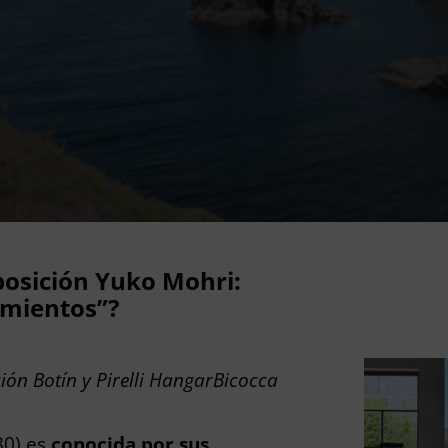
osición Yuko Mohri:
amientos”?
ón Botín y Pirelli HangarBicocca
80) es
conocida por sus