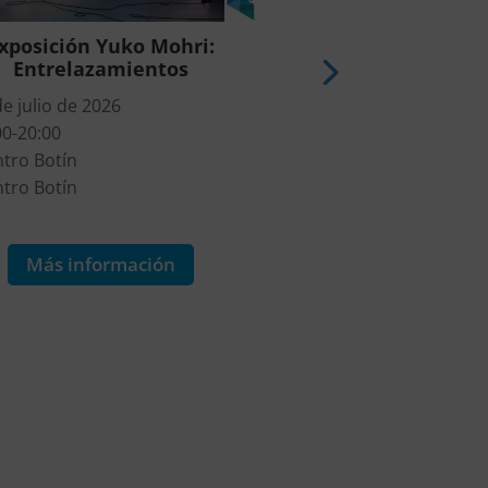
xposición Yuko Mohri:
Santander Mus
Entrelazamientos
1 de agosto de 2026
de julio de 2026
Campa de la Magdal
00-20:00
Mouro Produccione
tro Botín
Más informa
tro Botín
Más información