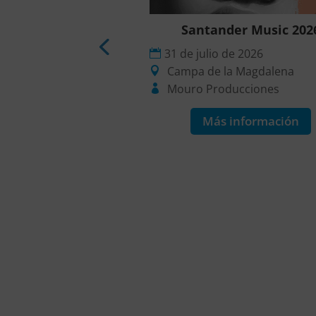
ción Yuko Mohri:
Santander Music 202
elazamientos
31 de julio de 2026
o de 2026
Campa de la Magdalena
0
Mouro Producciones
tín
Más información
ín
 información