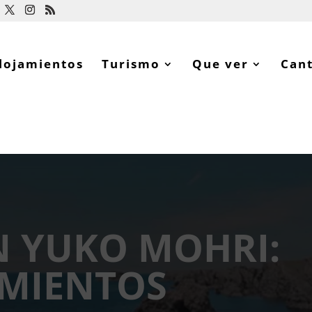
lojamientos
Turismo
Que ver
Can
N YUKO MOHRI:
MIENTOS