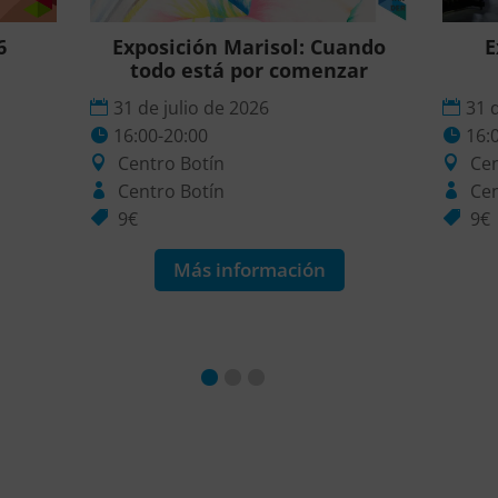
6
Exposición Marisol: Cuando
E
todo está por comenzar
31 de julio de 2026
31 
16:00-20:00
16:
Centro Botín
Cen
Centro Botín
Cen
9€
9€
Más información