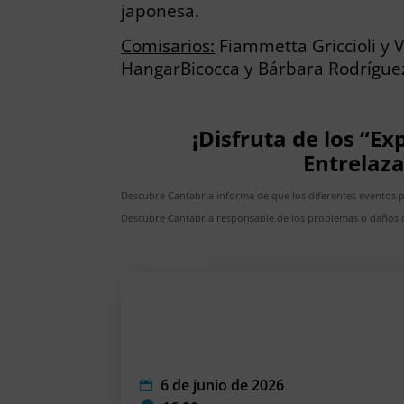
japonesa.
Comisarios:
Fiammetta Griccioli y Vi
HangarBicocca y Bárbara Rodríguez
¡Disfruta de los “E
Entrelaz
Descubre Cantabria informa de que los diferentes eventos 
Descubre Cantabria responsable de los problemas o daños c
6 de junio de 2026