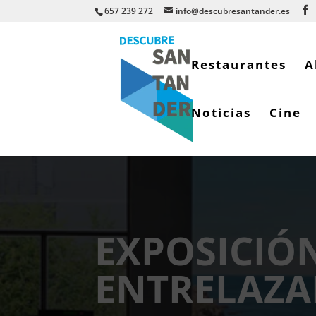
657 239 272
info@descubresantander.es
Restaurantes
A
Noticias
Cine
EXPOSICIÓ
ENTRELAZA