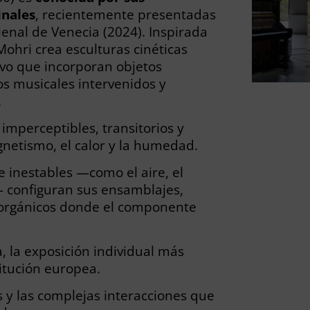
inales
, recientemente presentadas
ienal de Venecia (2024). Inspirada
hri crea esculturas cinéticas
tivo que incorporan objetos
s musicales intervenidos y
.
mperceptibles, transitorios y
gnetismo, el calor y la humedad.
 inestables —como el aire, el
— configuran sus ensamblajes,
 orgánicos donde el componente
a, la exposición individual más
itución europea.
les y las complejas interacciones que