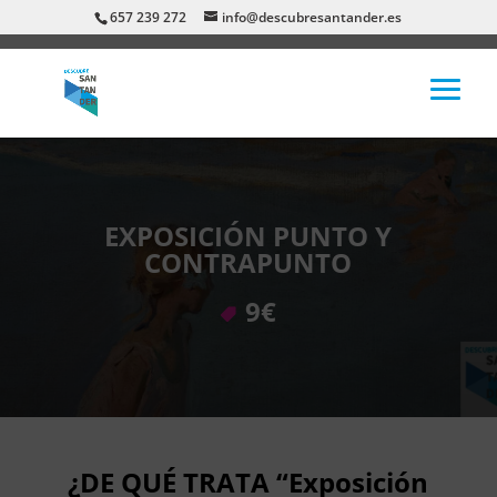
657 239 272
info@descubresantander.es
EXPOSICIÓN PUNTO Y
CONTRAPUNTO
9€
¿DE QUÉ TRATA “Exposición