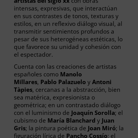
artistas del siglo xx
con obras
intensas, expresivas, que interactúan
en sus contrastes de tonos, texturas y
estilos, en un reflexivo diálogo visual, al
transmitir sentimientos profundos a
pesar de sus heterogéneas estéticas, lo
que favorece su unidad y cohesión con
el espectador.
Cuenta con las creaciones de artistas
españoles como
Manolo
Millares
,
Pablo Palazuelo
y
Antoni
Tàpies
, cercanas a la abstracción, bien
sea matérica, expresionista o
geométrica; en un contrastado diálogo
con el luminismo de
Joaquín Sorolla
; el
cubismo de
María Blanchard
y
Juan
Gris
; la pintura poética de
Joan Miró
; la
figuración lírica de
Pancho Cossío
; el