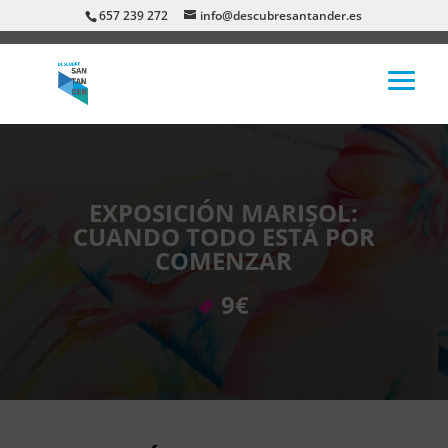
657 239 272
info@descubresantander.es
EXPOSICIÓN MARISOL:
CUANDO TODO ESTÁ POR
COMENZAR
9€