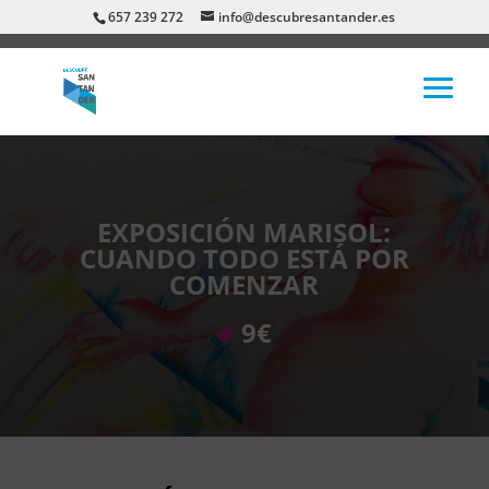
657 239 272
info@descubresantander.es
EXPOSICIÓN MARISOL:
CUANDO TODO ESTÁ POR
COMENZAR
9€