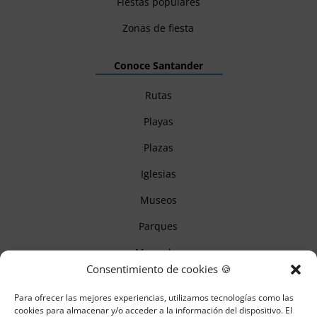
Fiestas populares
Zonas de fiesta
Conoce Santander
Rutas
Playas
Plazas
Iglesias
Museos
Parques
Mercados
Consentimiento de cookies 🍪
Itinerarios
Para ofrecer las mejores experiencias, utilizamos tecnologías como las
Monumentos
cookies para almacenar y/o acceder a la información del dispositivo. El