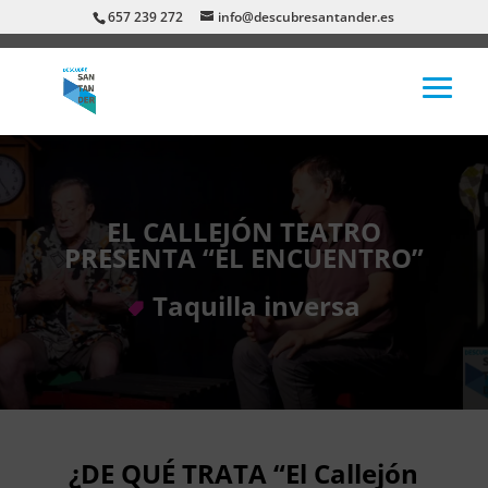
657 239 272
info@descubresantander.es
EL CALLEJÓN TEATRO
PRESENTA “EL ENCUENTRO”
Taquilla inversa
¿DE QUÉ TRATA “El Callejón