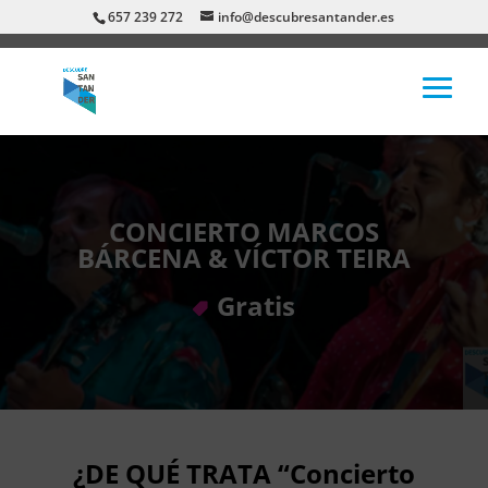
657 239 272
info@descubresantander.es
CONCIERTO MARCOS
BÁRCENA & VÍCTOR TEIRA
Gratis
¿DE QUÉ TRATA “Concierto