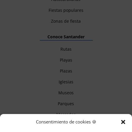
Fiestas populares
Zonas de fiesta
Conoce Santander
Rutas
Playas
Plazas
Iglesias
Museos
Parques
Mercados
Consentimiento de cookies 🍪
Itinerarios