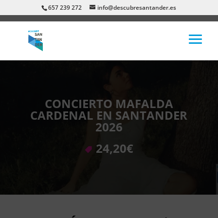
657 239 272
info@descubresantander.es
CONCIERTO MAFALDA
CARDENAL EN SANTANDER
2026
24,20€