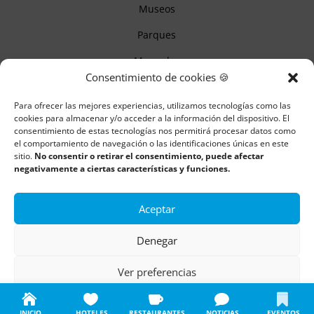
Museos
Parques
Mercados
Consentimiento de cookies 🍪
Itinerarios
Para ofrecer las mejores experiencias, utilizamos tecnologías como las
Monumentos
cookies para almacenar y/o acceder a la información del dispositivo. El
consentimiento de estas tecnologías nos permitirá procesar datos como
el comportamiento de navegación o las identificaciones únicas en este
sitio.
No consentir o retirar el consentimiento, puede afectar
Descubre Cantabria
negativamente a ciertas características y funciones.
Información
Aceptar
Aviso legal
Denegar
Política de cookies
Ver preferencias
Política de privacidad
Política de cookies
Política de privacidad
Aviso legal
INICIO
HOTELES
RESTAURANTES
NOTICIAS
EVENTOS