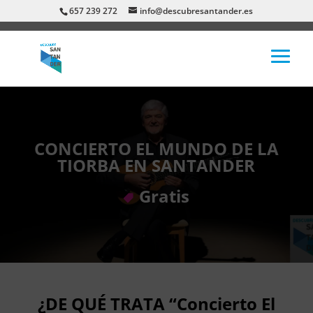
657 239 272
info@descubresantander.es
CONCIERTO EL MUNDO DE LA
TIORBA EN SANTANDER
Gratis
¿DE QUÉ TRATA “Concierto El