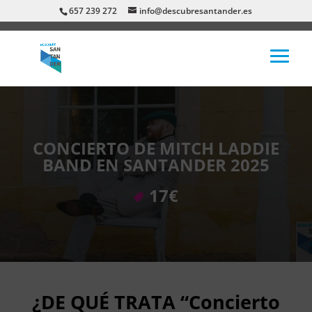
657 239 272
info@descubresantander.es
CONCIERTO DE MITCH LADDIE
BAND EN SANTANDER 2025
17€
¿DE QUÉ TRATA “Concierto