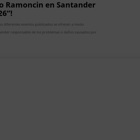
rto Ramoncin en Santander
26”!
s diferentes eventos publicados se ofrecen a modo
tander responsable de los problemas o daños causados por