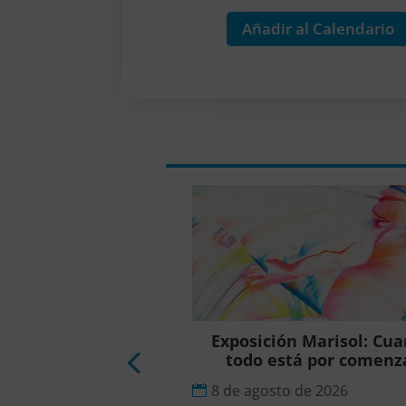
Añadir al Calendario
sición Punto y
Exposición Marisol: Cu
ontrapunto
todo está por comenz
to de 2026
8 de agosto de 2026