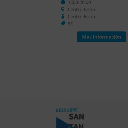
0
16:00-20:00
tín
Centro Botín
ín
Centro Botín
9€
 información
Más información