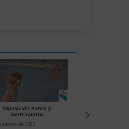
Exposición Punto y
Exposición Mariso
contrapunto
todo está por 
e agosto de 2026
9 de agosto de 2026