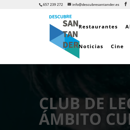
657 239 272
info@descubresantander.es
Restaurantes
A
Noticias
Cine
CLUB DE LE
ÁMBITO CU