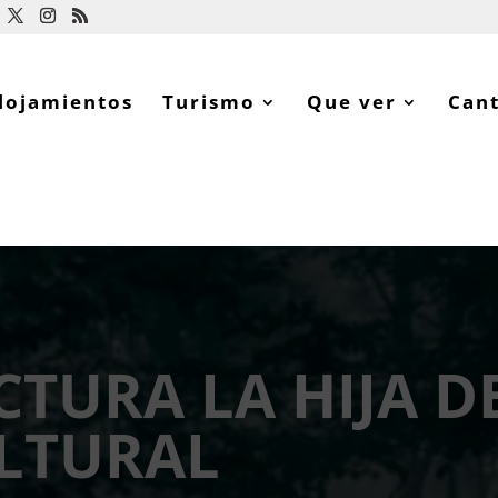
lojamientos
Turismo
Que ver
Can
CTURA LA HIJA DE
LTURAL