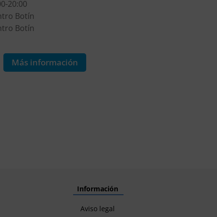
00-20:00
16:00-20:00
tro Botín
Centro Botín
tro Botín
Centro Botín
9€
Más información
Más informa
Información
Aviso legal