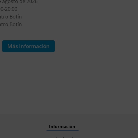
e agosto de 2026
5 de agosto de 2026
00-20:00
16:00-20:00
tro Botín
Centro Botín
tro Botín
Centro Botín
9€
Más información
Más informa
Información