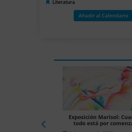
Literatura
Añadir al Calendario
ón Marisol: Cuando
Exposición Marisol: Cu
stá por comenzar
todo está por comenz