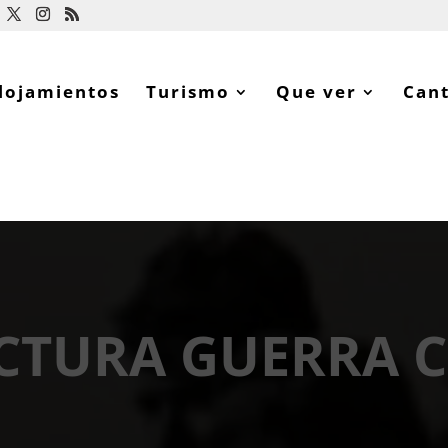
lojamientos
Turismo
Que ver
Can
CTURA GUERRA C