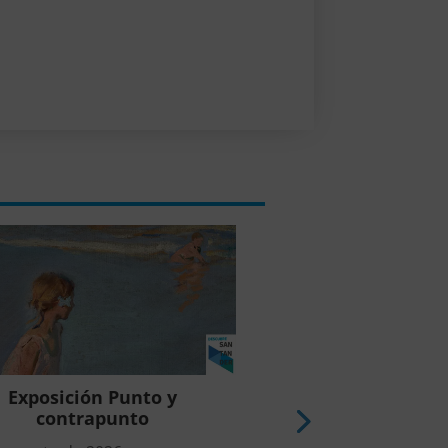
Exposición Punto y
Exposición Mariso
contrapunto
todo está por 