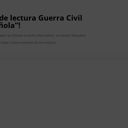
 de lectura Guerra Civil
ñola”!
cados se ofrecen a modo informativo, no siendo Descubre
ratas o incorrecciones de los mismos.