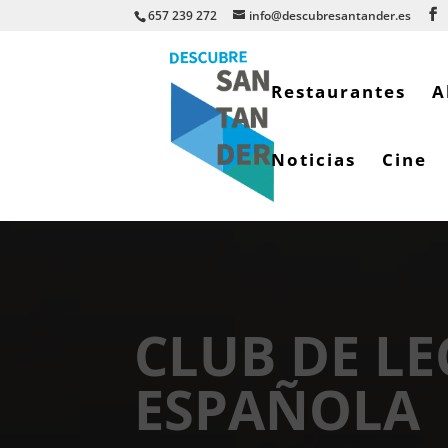
657 239 272
info@descubresantander.es
Restaurantes
A
Noticias
Cine
CLUB DE LE
ESPAÑOLA