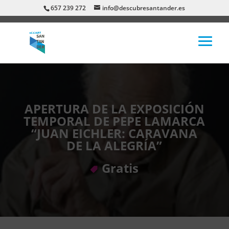
657 239 272
info@descubresantander.es
APERTURA DE LA EXPOSICIÓN
TEMPORAL DE PEPE LAMARCA
“JUAN EICHLER: CARAVANA
DE LA ALEGRÍA”
Gratis