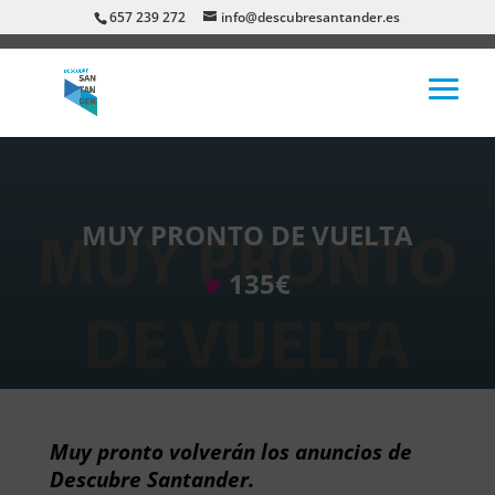
657 239 272
info@descubresantander.es
MUY PRONTO DE VUELTA
135€
Muy pronto volverán los anuncios de
Descubre Santander.