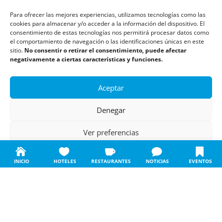
Para ofrecer las mejores experiencias, utilizamos tecnologías como las
Monumentos
cookies para almacenar y/o acceder a la información del dispositivo. El
consentimiento de estas tecnologías nos permitirá procesar datos como
el comportamiento de navegación o las identificaciones únicas en este
Descubre Cantabria
sitio.
No consentir o retirar el consentimiento, puede afectar
negativamente a ciertas características y funciones.
Información
Aceptar
Aviso legal
Denegar
Política de cookies
Ver preferencias
Política de privacidad
Política de cookies
Política de privacidad
Aviso legal
INICIO
HOTELES
RESTAURANTES
NOTICIAS
EVENTOS
Todos los derechos reservados | Copyright 2018 – 2024 ©
Boulders