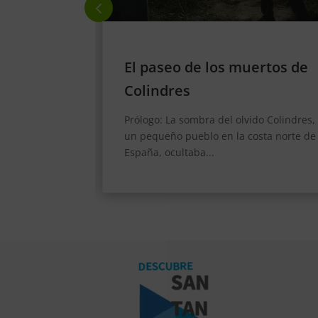
ertos de
Los espectros del Palacio de
la Magdalena
do Colindres,
Los espectros del Palacio de la
osta norte de
Magdalena. El viento gélido susurraba a
través de los altos muros...