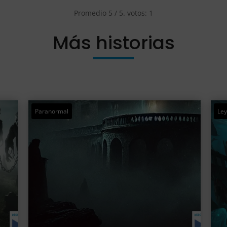
Promedio
5
/ 5. votos:
1
Más historias
Leyendas marineras
Mi