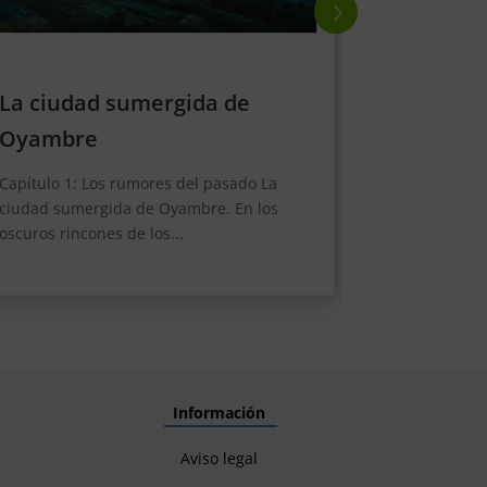
El bosque de las Mariposas
La casa 
Negras
La casa de lo
Galguera se 
Capítulo 1: El encanto del bosque El
cántabro, una
bosque de las Mariposas Negras. En lo
profundo de Cantabria...
Información
Aviso legal