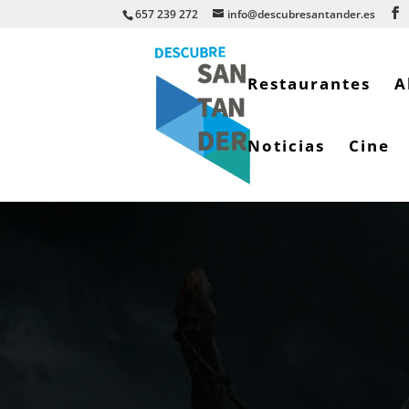
657 239 272
info@descubresantander.es
Restaurantes
A
Noticias
Cine