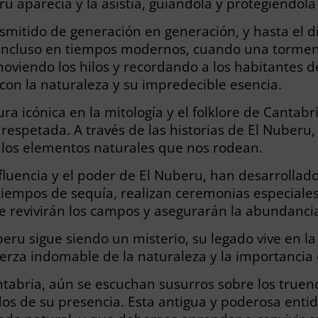
u aparecía y la asistía, guiándola y protegiéndol
nsmitido de generación en generación, y hasta el 
 Incluso en tiempos modernos, cuando una tormen
oviendo los hilos y recordando a los habitantes de
on la naturaleza y su impredecible esencia.
ura icónica en la mitología y el folklore de Cantab
respetada. A través de las historias de El Nuberu,
a los elementos naturales que nos rodean.
fluencia y el poder de El Nuberu, han desarrollado
 tiempos de sequía, realizan ceremonias especiale
que revivirán los campos y asegurarán la abundanci
eru sigue siendo un misterio, su legado vive en la 
uerza indomable de la naturaleza y la importancia 
ntabria, aún se escuchan susurros sobre los true
ados de su presencia. Esta antigua y poderosa en