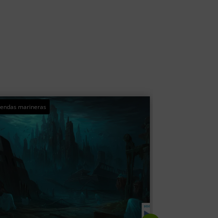
edo
Paranormal