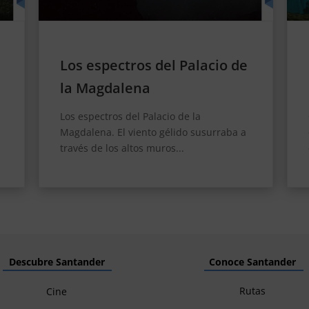
La ciudad sumergida de
Oyambre
Capítulo 1: Los rumores del pasado La
ciudad sumergida de Oyambre. En los
oscuros rincones de los...
Descubre Santander
Conoce Santander
Rutas
Cine