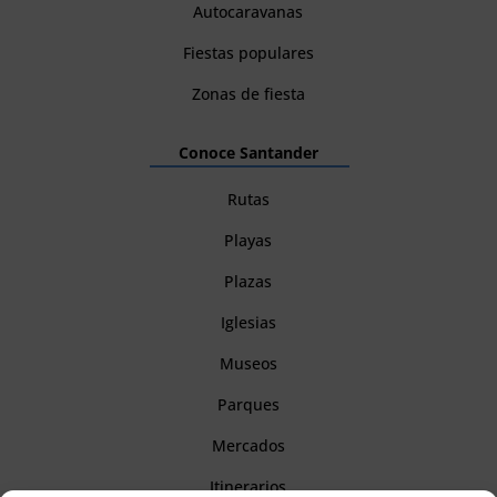
Autocaravanas
Fiestas populares
Zonas de fiesta
Conoce Santander
Rutas
Playas
Plazas
Iglesias
Museos
Parques
Mercados
Itinerarios