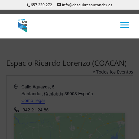
657 239 272
info@descubresantander.es
Espacio Ricardo Lorenzo (COACAN)
« Todos los Eventos
Dirección
Calle Aguayos, 5
Santander
,
Cantabria
39003
España
Cómo llegar
Teléfono
942 21 24 86