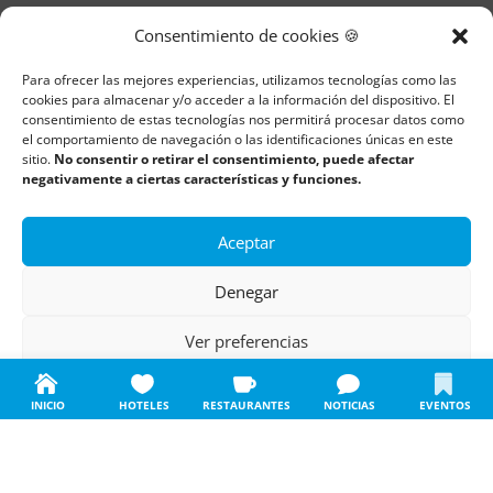
Parques
Consentimiento de cookies 🍪
Mercados
Para ofrecer las mejores experiencias, utilizamos tecnologías como las
Itinerarios
cookies para almacenar y/o acceder a la información del dispositivo. El
consentimiento de estas tecnologías nos permitirá procesar datos como
Monumentos
el comportamiento de navegación o las identificaciones únicas en este
sitio.
No consentir o retirar el consentimiento, puede afectar
negativamente a ciertas características y funciones.
Descubre Cantabria
Aceptar
Información
Denegar
Aviso legal
Ver preferencias
Política de cookies
Política de cookies
Política de privacidad
Aviso legal
Política de privacidad
INICIO
HOTELES
RESTAURANTES
NOTICIAS
EVENTOS
Todos los derechos reservados | Copyright 2018 – 2024 ©