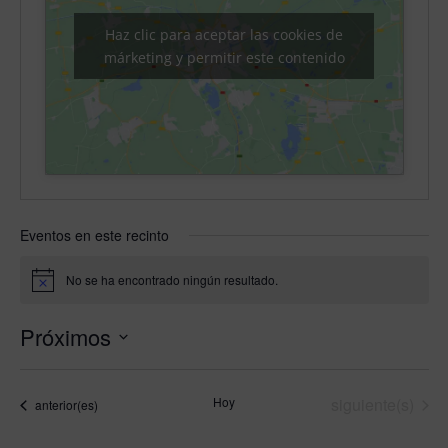
Haz clic para aceptar las cookies de
márketing y permitir este contenido
Eventos en este recinto
No se ha encontrado ningún resultado.
Aviso
Próximos
Selecciona
la
Eventos
Hoy
siguiente(s)
Eventos
anterior(es)
fecha.