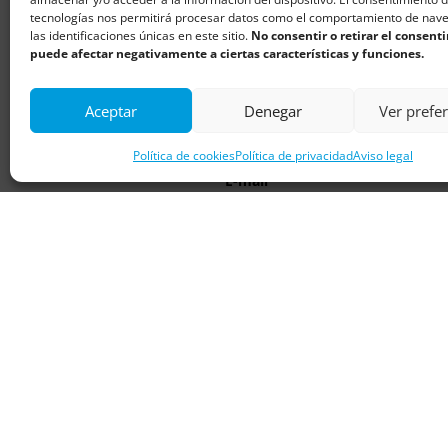
tecnologías nos permitirá procesar datos como el comportamiento de nav
las identificaciones únicas en este sitio.
No consentir o retirar el consent
puede afectar negativamente a ciertas características y funciones.
Aceptar
Denegar
Ver prefe
Política de cookies
Política de privacidad
Aviso legal
E-mail
info@descubresantander.es
Lo básico de Santander
Pubs
Comercios
Alojamientos
Restaurantes