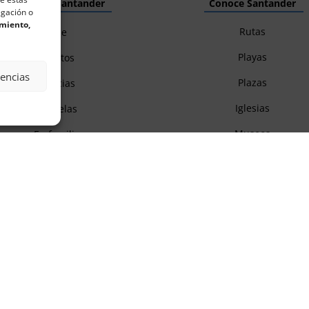
Descubre Santander
Conoce Santander
egación o
imiento,
Rutas
Cine
Playas
Eventos
rencias
Plazas
Noticias
Iglesias
Esquelas
Museos
En familia
Parques
Excursiones
Mercados
Gastronomía
Itinerarios
Autocaravanas
Monumentos
Fiestas populares
Zonas de fiesta
Descubre Cantabria