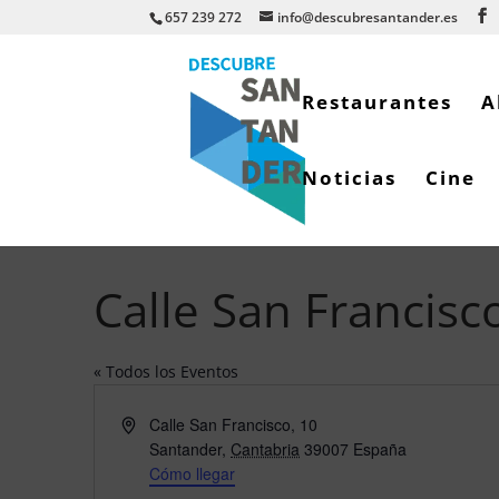
657 239 272
info@descubresantander.es
Restaurantes
A
Noticias
Cine
Calle San Francisc
« Todos los Eventos
Dirección
Calle San Francisco, 10
Santander
,
Cantabria
39007
España
Cómo llegar