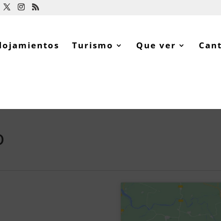
lojamientos
Turismo
Que ver
Can
o