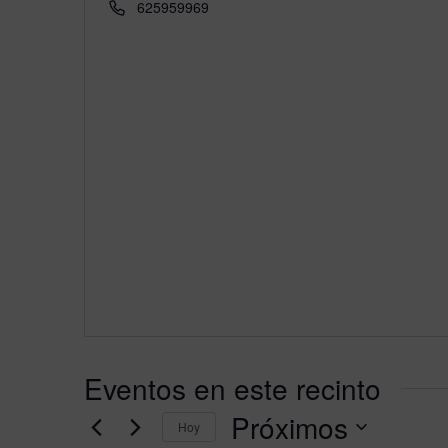
Teléfono
625959969
Eventos en este recinto
Próximos
Hoy