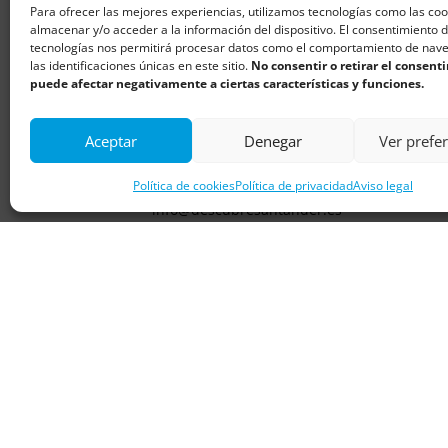
Para ofrecer las mejores experiencias, utilizamos tecnologías como las co
almacenar y/o acceder a la información del dispositivo. El consentimiento 
tecnologías nos permitirá procesar datos como el comportamiento de nav
las identificaciones únicas en este sitio.
No consentir o retirar el consent
puede afectar negativamente a ciertas características y funciones.
Aceptar
Denegar
Ver prefe
E-mail
Política de cookies
Política de privacidad
Aviso legal
info@descubresantander.es
Lo básico de Santander
Pubs
Comercios
Alojamientos
Restaurantes