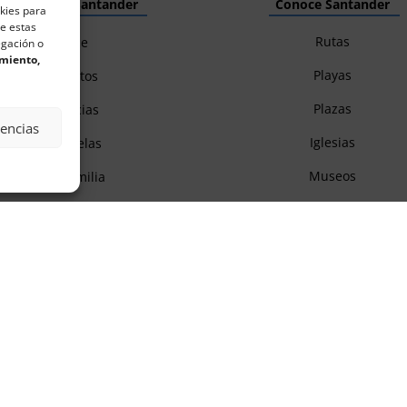
Descubre Santander
Conoce Santander
okies para
de estas
Rutas
Cine
egación o
imiento,
Playas
Eventos
Plazas
Noticias
rencias
Iglesias
Esquelas
Museos
En familia
Parques
Excursiones
Mercados
Gastronomía
Itinerarios
Autocaravanas
Monumentos
Fiestas populares
Zonas de fiesta
Descubre Cantabria