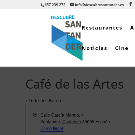
657 239 272
info@descubresantander.es
Restaurantes
A
Noticias
Cine
Café de las Artes
« Todos los Eventos
Dirección
Calle García Morato, 4
Santander
,
Cantabria
39009
España
Cómo llegar