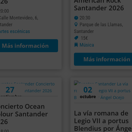
American Rock
026
Santander 2026
20:00
Calle Montevideo, 6,
20:30
tander
Parque de las Llamas,
Artes escénicas
Santander
15€
Más información
Música
Más información
27
02
septiembre
octubre
ncierto Ocean
La vía romana de
lour Santander
Legio VII a portus
026
Blendius por Ánge
18:00