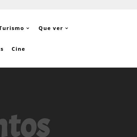
Turismo
Que ver
as
Cine
ntos