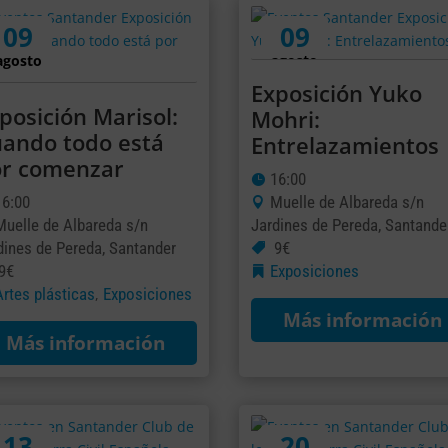
09
09
agosto
agosto
Exposición Yuko
posición Marisol:
Mohri:
ando todo está
Entrelazamientos
r comenzar
16:00
16:00
Muelle de Albareda s/n
Muelle de Albareda s/n
Jardines de Pereda, Santande
dines de Pereda, Santander
9€
9€
Exposiciones
Artes plásticas
Exposiciones
,
Más información
Más información
13
20