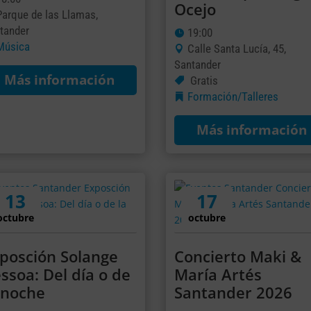
Ocejo
Parque de las Llamas,
tander
19:00
Música
Calle Santa Lucía, 45,
Santander
Más información
Gratis
Formación/Talleres
Más información
13
17
octubre
octubre
posción Solange
Concierto Maki &
ssoa: Del día o de
María Artés
 noche
Santander 2026