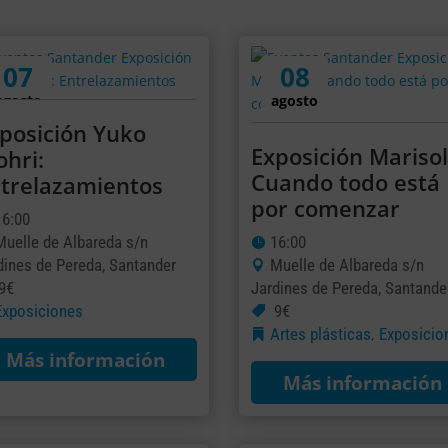
07
08
agosto
agosto
posición Yuko
Exposición Marisol
hri:
Cuando todo está
trelazamientos
por comenzar
16:00
Muelle de Albareda s/n
16:00
dines de Pereda, Santander
Muelle de Albareda s/n
9€
Jardines de Pereda, Santande
Exposiciones
9€
Artes plásticas
Exposicio
,
Más información
Más información