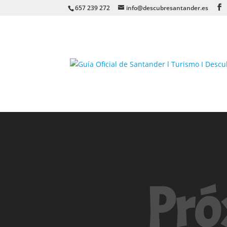
657 239 272
info@descubresantander.es
Pró