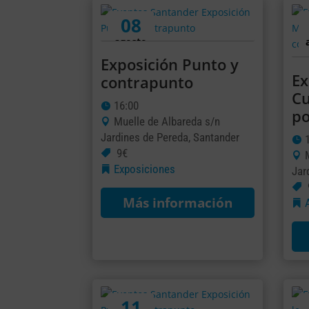
08
agosto
Exposición Punto y
Ex
contrapunto
Cu
16:00
po
Muelle de Albareda s/n
Jardines de Pereda, Santander
9€
Exposiciones
Jar
Más información
11