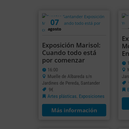
07
agosto
Ex
Exposición Marisol:
Mo
Cuando todo está
En
por comenzar
16:00
Muelle de Albareda s/n
Jar
Jardines de Pereda, Santander
9€
Artes plásticas
Exposiciones
,
Más información