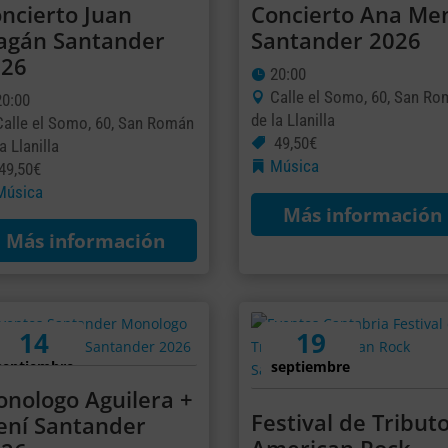
ncierto Juan
Concierto Ana Me
agán Santander
Santander 2026
026
20:00
Calle el Somo, 60, San R
20:00
de la Llanilla
Calle el Somo, 60, San Román
49,50€
a Llanilla
Música
49,50€
Música
Más información
Más información
14
19
septiembre
septiembre
nologo Aguilera +
Festival de Tribut
ní Santander