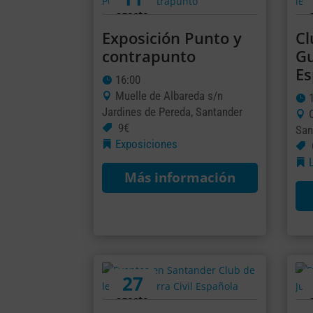
agosto
Exposición Punto y
Cl
contrapunto
Gu
Es
16:00
Muelle de Albareda s/n
Jardines de Pereda, Santander
9€
San
Exposiciones
Más información
27
agosto